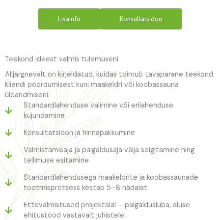
Lisainfo
Konsultatsioon
Teekond ideest valmis tulemuseni
Alljärgnevalt on kirjeldatud, kuidas toimub tavapärane teekond
kliendi pöördumisest kuni maakeldri või koobassauna
üleandmiseni.
Standardlahenduse valimine või erilahenduse
kujundamine
Konsultatsioon ja hinnapakkumine
Valmistamisaja ja paigaldusaja välja selgitamine ning
tellimuse esitamine
Standardlahendusega maakeldrite ja koobassaunade
tootmisprotsess kestab 5–8 nädalat
Ettevalmistused projektalal – paigaldusluba, aluse
ehitustööd vastavalt juhistele