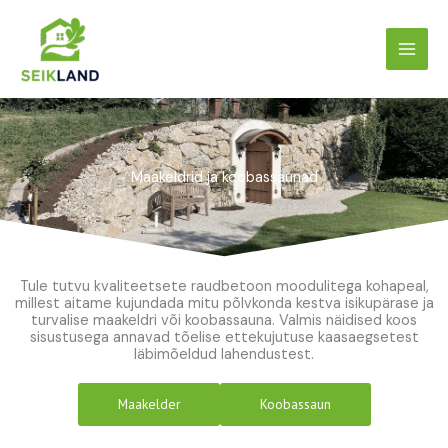
Skip
to
content
Maakeldrid ja koobassaunad
Tule tutvu kvaliteetsete raudbetoon moodulitega kohapeal,
millest aitame kujundada mitu põlvkonda kestva isikupärase ja
turvalise maakeldri või koobassauna. Valmis näidised koos
sisustusega annavad tõelise ettekujutuse kaasaegsetest
läbimõeldud lahendustest.
Maakelder
Koobassaun