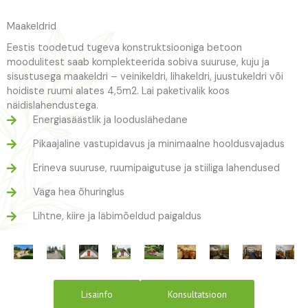
Maakeldrid
Eestis toodetud tugeva konstruktsiooniga betoon
moodulitest saab komplekteerida sobiva suuruse, kuju ja
sisustusega maakeldri – veinikeldri, lihakeldri, juustukeldri või
hoidiste ruumi alates 4,5m2. Lai paketivalik koos
näidislahendustega.
Energiasäästlik ja looduslähedane
Pikaajaline vastupidavus ja minimaalne hooldusvajadus
Erineva suuruse, ruumipaigutuse ja stiiliga lahendused
Väga hea õhuringlus
Lihtne, kiire ja läbimõeldud paigaldus
Lisainfo
Konsultatsioon