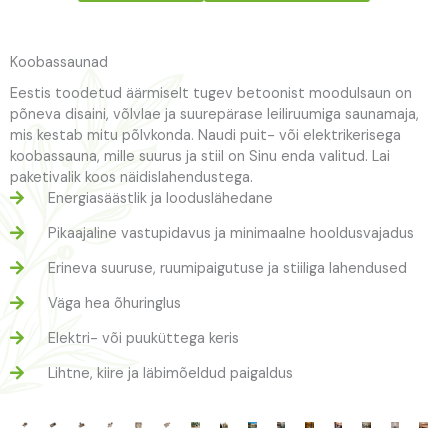
Koobassaunad
Eestis toodetud äärmiselt tugev betoonist moodulsaun on
põneva disaini, võlvlae ja suurepärase leiliruumiga saunamaja,
mis kestab mitu põlvkonda. Naudi puit- või elektrikerisega
koobassauna, mille suurus ja stiil on Sinu enda valitud. Lai
paketivalik koos näidislahendustega.
Energiasäästlik ja looduslähedane
Pikaajaline vastupidavus ja minimaalne hooldusvajadus
Erineva suuruse, ruumipaigutuse ja stiiliga lahendused
Väga hea õhuringlus
Elektri- või puuküttega keris
Lihtne, kiire ja läbimõeldud paigaldus