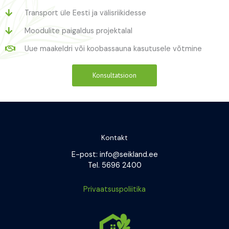
Transport üle Eesti ja välisriikidesse
Moodulite paigaldus projektalal
Uue maakeldri või koobassauna kasutusele võtmine
Konsultatsioon
Kontakt
E-post: info@seikland.ee
Tel. 5696 2400
Privaatsuspoliitika